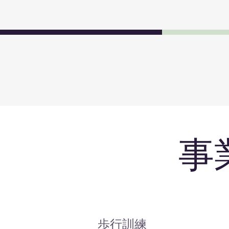
事
​歩行訓練